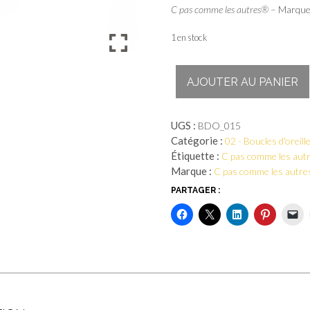
C pas comme les autres®
– Marque 
1 en stock
quantité
AJOUTER AU PANIER
de
Lavanda
-
UGS :
BDO_015
6
Catégorie :
02 - Boucles d'oreill
Étiquette :
C pas comme les aut
Marque :
C pas comme les autre
PARTAGER :