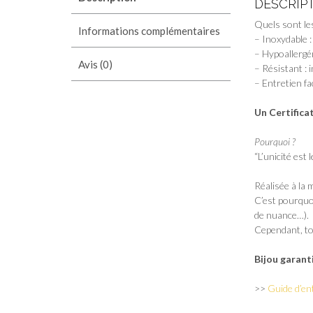
DESCRIP
Quels sont les
Informations complémentaires
– Inoxydable :
– Hypoallergé
Avis (0)
– Résistant : 
– Entretien fa
Un Certifica
Pourquoi ?
“L’unicité est
Réalisée à la 
C’est pourquoi
de nuance…).
Cependant, tou
Bijou garant
>>
Guide d’en