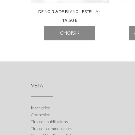
DE NOIR & DE BLANC – ESTELLA 1
19,50
€
CHOISIR
Ce
produit
a
plusieurs
variantes.
Les
options
MÉTA
peuvent
être
choisies
sur
Inscription
la
Connexion
page
Flux des publications
de
Flux des commentaires
produit