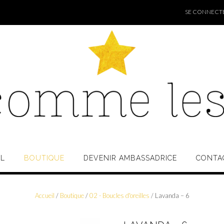
SE CONNECTER
IL
BOUTIQUE
DEVENIR AMBASSADRICE
CONTA
Accueil
/
Boutique
/
02 - Boucles d'oreilles
/ Lavanda – 6