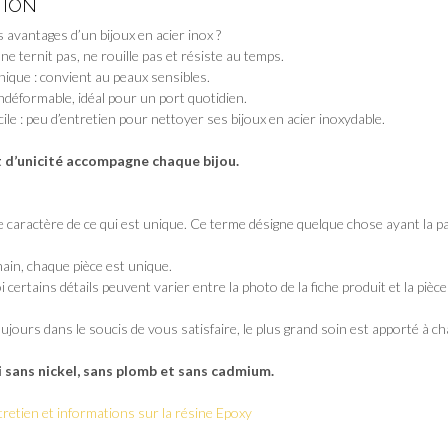
TION
 avantages d’un bijoux en acier inox ?
 ne ternit pas, ne rouille pas et résiste au temps.
nique : convient au peaux sensibles.
indéformable, idéal pour un port quotidien.
cile : peu d’entretien pour nettoyer ses bijoux en acier inoxydable.
t d’unicité accompagne chaque bijou.
 le caractère de ce qui est unique. Ce terme désigne quelque chose ayant la par
main, chaque pièce est unique.
 certains détails peuvent varier entre la photo de la fiche produit et la pièce
jours dans le soucis de vous satisfaire, le plus grand soin est apporté à ch
i sans nickel, sans plomb et sans cadmium.
tretien et informations sur la résine Epoxy