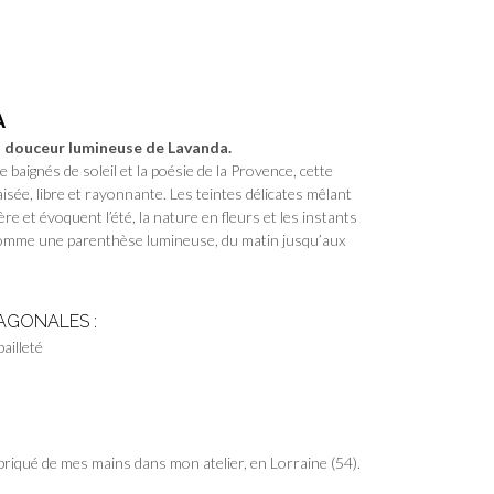
A
a douceur lumineuse de Lavanda.
 baignés de soleil et la poésie de la Provence, cette
aisée, libre et rayonnante. Les teintes délicates mêlant
ère et évoquent l’été, la nature en fleurs et les instants
comme une parenthèse lumineuse, du matin jusqu’aux
AGONALES :
pailleté
riqué de mes mains dans mon atelier, en Lorraine (54).