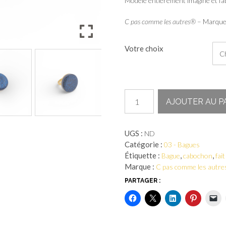
Modèle entièrement imaginé et fab
C pas comme les autres®
– Marque 
Votre choix
quantité
AJOUTER AU P
de
Bague
-
UGS :
ND
Stardust
Catégorie :
03 - Bagues
Étiquette :
,
,
Bague
cabochon
fai
Marque :
C pas comme les autre
PARTAGER :