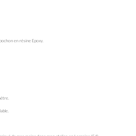
abochon en résine Epoxy.
ètre.
able.