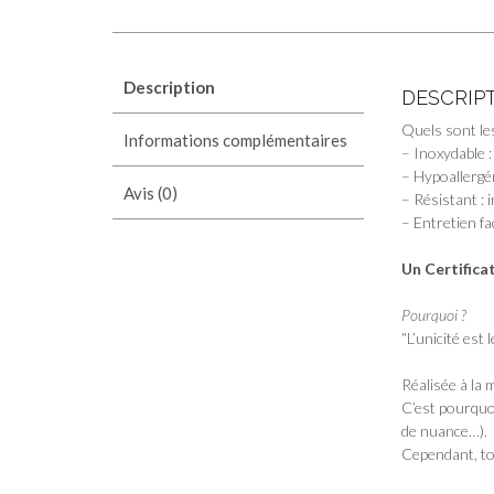
Description
DESCRIP
Quels sont les
Informations complémentaires
– Inoxydable :
– Hypoallergé
Avis (0)
– Résistant : 
– Entretien fa
Un Certifica
Pourquoi ?
“L’unicité est
Réalisée à la 
C’est pourquoi
de nuance…).
Cependant, tou