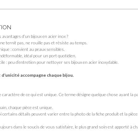
TION
 avantages d’un bijoux en acier inox ?
 ne ternit pas, ne rouille pas et résiste au temps.
nique : convient au peaux sensibles.
indéformable, idéal pour un port quotidien.
cile : peu d’entretien pour nettoyer ses bijoux en acier inoxydable.
t d’unicité accompagne chaque bijou.
 le caractère de ce qui est unique. Ce terme désigne quelque chose ayant la par
main, chaque pièce est unique.
 certains détails peuvent varier entre la photo de la fiche produit et la pièce
jours dans le soucis de vous satisfaire, le plus grand soin est apporté à ch