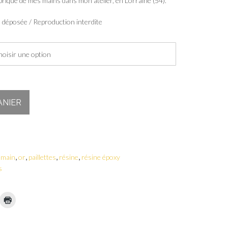
riqué de mes mains dans mon atelier, en Lorraine (54).
déposée / Reproduction interdite
ANIER
,
,
,
,
t main
or
paillettes
résine
résine époxy
s