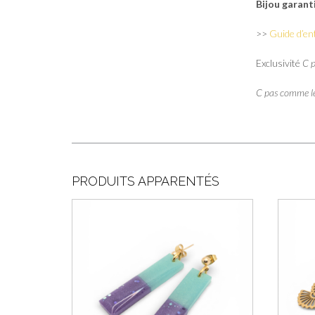
Bijou garant
>>
Guide d’en
Exclusivité
C 
C pas comme l
PRODUITS APPARENTÉS