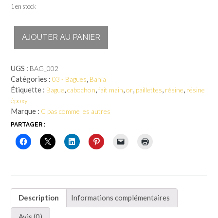
1 en stock
quantité
AJOUTER AU PANIER
de
Bahia
-
UGS :
BAG_002
Bague
Catégories :
,
03 - Bagues
Bahia
Étiquette :
,
,
,
,
,
,
Bague
cabochon
fait main
or
paillettes
résine
résine
époxy
Marque :
C pas comme les autres
PARTAGER :
Description
Informations complémentaires
Avis (0)